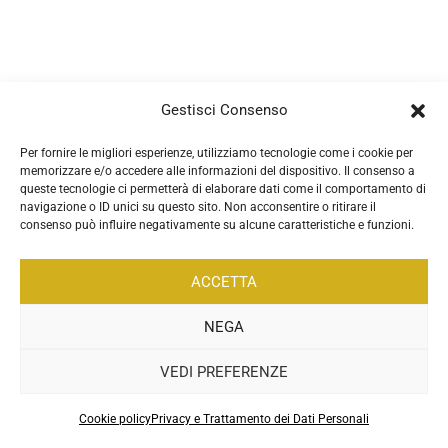
Sport estetici come danza,
pattinaggio e ginnastica
artistica e ritmica
2 Ore
Gestisci Consenso
Alimentazione negli sport di
Per fornire le migliori esperienze, utilizziamo tecnologie come i cookie per
memorizzare e/o accedere alle informazioni del dispositivo. Il consenso a
squadra
queste tecnologie ci permetterà di elaborare dati come il comportamento di
108 Minuti
navigazione o ID unici su questo sito. Non acconsentire o ritirare il
consenso può influire negativamente su alcune caratteristiche e funzioni.
Arrampicata e alpinismo
ACCETTA
77 Minuti
NEGA
Dieta Chetogenica e Sport
2 Ore
VEDI PREFERENZE
Alimentazione nel giovane
Cookie policy
Privacy e Trattamento dei Dati Personali
Precedente
Successivo
sportivo