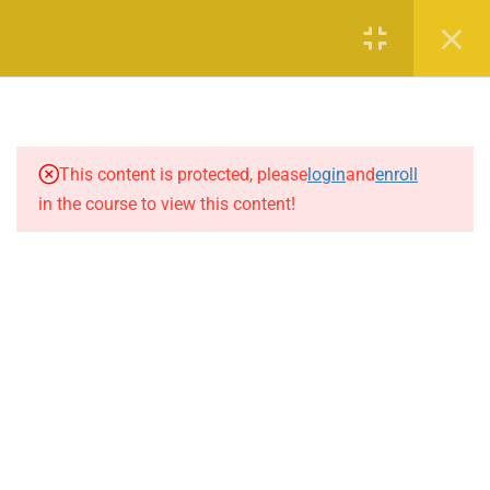
Alimentazione e ciclo mestruale
Registrazione
Login
.
2 Ore
Il calo peso negli sport da
combattimento
105 Minuti
This content is protected, please
login
and
enroll
Sitemap
|
Privacy
in the course to view this content!
Nutrizione nel BJJ
2 Ore
COREBO – La scienza al servizio dello sport
Ragione sociale: Corebo S.a.s. di Danila Lucia Menegaldo
Alimentazione e Integrazione
P.IVA: 11867740018 | Sede Legale: Corso Re Umberto 1,
nel nuoto
10121 Torino (TO)
80 Minuti
Alimentazione nel bodybuilding
5 Ore