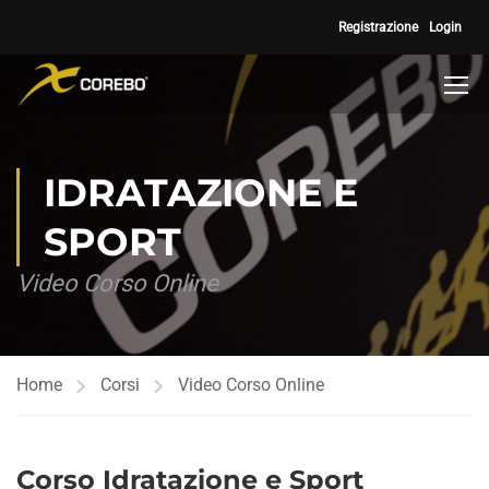
Registrazione
Login
IDRATAZIONE E
SPORT
Video Corso Online
Home
Corsi
Video Corso Online
Corso Idratazione e Sport