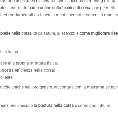
 ad uno degli atleti e allenatori che si occupa di running e in par
alessandro. Un
corso online sulla tecnica di corsa
che permetter
iteri fondamentali da tenere a mente per poter correre in manier
piede nella corsa
, di calzature, di esercizi e
come migliorare il t
i extra su:
ase alla propria struttura fisica;
nostra efficienza nella corsa;
di élite.
tiche uniche nel loro genere, raccontate con la massima sempli
 menzione speciale
la postura nella corsa
e come può influire