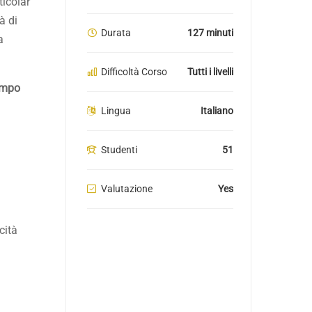
ticolar
à di
Durata
127 minuti
a
Difficoltà Corso
Tutti i livelli
empo
Lingua
Italiano
Studenti
51
Valutazione
Yes
cità