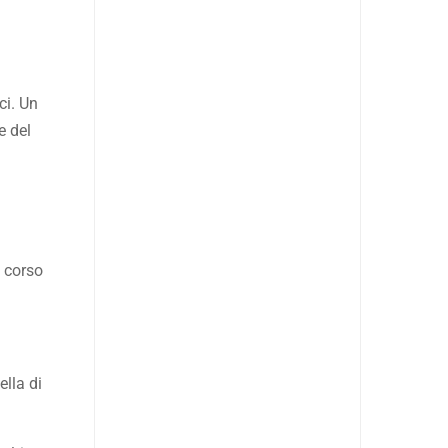
ci. Un
e del
l corso
ella di