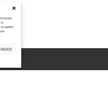
emorizzare
 ci
i su questo
cune
Sitemap
|
Privacy
COREBO – La scienza al servizio dello sport
ERENZE
Ragione sociale: Corebo S.a.s. di Danila Lucia Menegaldo
: 11867740018 | Sede Legale: Corso Re Umberto 1, 10121 Torin