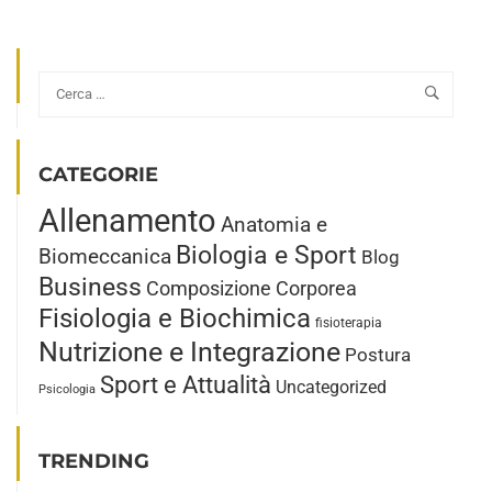
ABOUT
IL
PLICOMETRO
DI
PLASTICA
È
PRECISO
COME
CATEGORIE
IL
Allenamento
PLICOMETRO
Anatomia e
METALLICO?
Biologia e Sport
Biomeccanica
Blog
Business
Composizione Corporea
Fisiologia e Biochimica
fisioterapia
Nutrizione e Integrazione
Postura
Sport e Attualità
Uncategorized
Psicologia
TRENDING