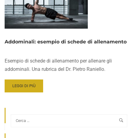
Addominali: esempio di schede di allenamento
Esempio di schede di allenamento per allenare gli
addominali. Una rubrica del Dr. Pietro Raniello.
READ
LEGGI DI PIÙ
MORE
ABOUT
ADDOMINALI:
ESEMPIO
DI
SCHEDE
DI
ALLENAMENTO