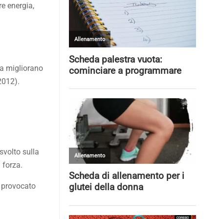
re energia,
ria migliorano
 2012).
svolto sulla
 forza.
a provocato