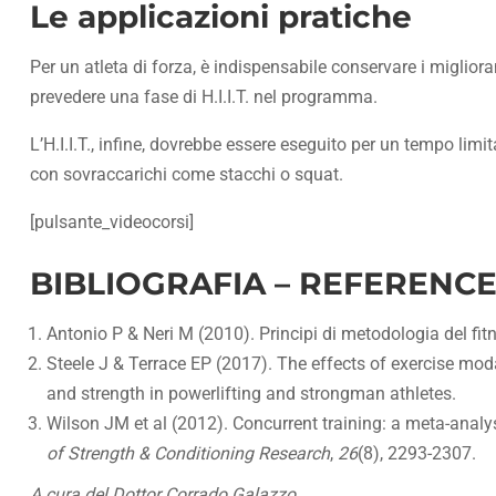
Le applicazioni pratiche
Per un atleta di forza, è indispensabile conservare i miglior
prevedere una fase di H.I.I.T. nel programma.
L’H.I.I.T., infine, dovrebbe essere eseguito per un tempo lim
con sovraccarichi come stacchi o squat.
[pulsante_videocorsi]
BIBLIOGRAFIA – REFERENCE
Antonio P & Neri M (2010). Principi di metodologia del fitn
Steele J & Terrace EP (2017). The effects of exercise modal
and strength in powerlifting and strongman athletes.
Wilson JM et al (2012). Concurrent training: a meta-analy
of Strength & Conditioning Research
,
26
(8), 2293-2307.
A cura del Dottor Corrado Galazzo