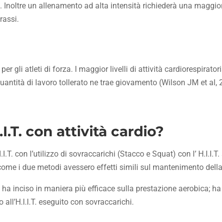
o. Inoltre un allenamento ad alta intensità richiederà una maggio
rassi.
r gli atleti di forza. I maggior livelli di attività cardiorespirato
la quantità di lavoro tollerato ne trae giovamento (Wilson JM et al,
.I.T. con attività cardio?
. con l’utilizzo di sovraccarichi (Stacco e Squat) con l’ H.I.I.T. 
o come i due metodi avessero effetti simili sul mantenimento della
ci, ha inciso in maniera più efficace sulla prestazione aerobica; h
all’H.I.I.T. eseguito con sovraccarichi.