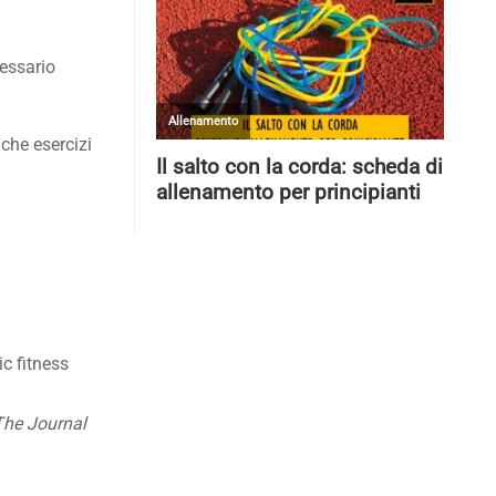
cessario
 che esercizi
ic fitness
The Journal