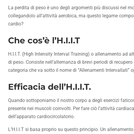
La perdita di peso è uno degli argomenti più discussi nel m
collegandolo all’attività aerobica, ma questo legame compor
cardio?
Che cos’è l’H.I.I.T
H.I.I.T. (High Intensity Interval Training) o allenamento ad a
di peso. Consiste nell’alternanza di brevi periodi di recupero 
categoria che va sotto il nome di “Allenamenti Intervallati” o
Efficacia dell’H.I.I.T.
Quando sottoponiamo il nostro corpo a degli esercizi fatico
presente nei muscoli coinvolti. Per fare ciò l’attività cardiac
dell’apparato cardiocircolatorio.
L’H.I.I.T si basa proprio su questo principio. Un allenamento