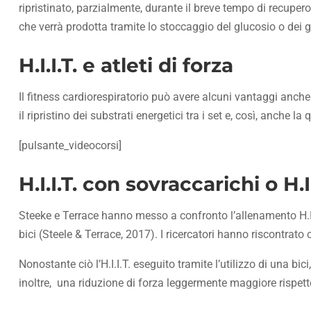
ripristinato, parzialmente, durante il breve tempo di recuper
che verrà prodotta tramite lo stoccaggio del glucosio o dei g
H.I.I.T. e atleti di forza
Il fitness cardiorespiratorio può avere alcuni vantaggi anche pe
il ripristino dei substrati energetici tra i set e, così, anche 
[pulsante_videocorsi]
H.I.I.T. con sovraccarichi o H.I
Steeke e Terrace hanno messo a confronto l’allenamento H.I.I.T
bici (Steele & Terrace, 2017). I ricercatori hanno riscontrat
Nonostante ciò l’H.I.I.T. eseguito tramite l’utilizzo di una bi
inoltre, una riduzione di forza leggermente maggiore rispetto 