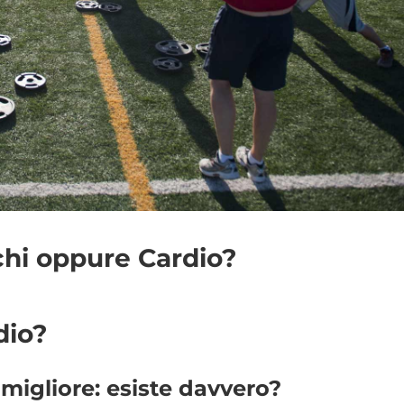
hi oppure Cardio?
dio?
migliore: esiste davvero?