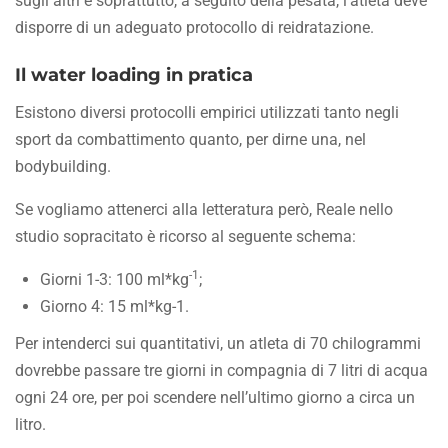
sugli altri e soprattutto, a seguito della pesata, l’atleta deve
disporre di un adeguato protocollo di reidratazione.
Il water loading in pratica
Esistono diversi protocolli empirici utilizzati tanto negli
sport da combattimento quanto, per dirne una, nel
bodybuilding.
Se vogliamo attenerci alla letteratura però, Reale nello
studio sopracitato è ricorso al seguente schema:
-1
Giorni 1-3: 100 ml*kg
;
Giorno 4: 15 ml*kg-1.
Per intenderci sui quantitativi, un atleta di 70 chilogrammi
dovrebbe passare tre giorni in compagnia di 7 litri di acqua
ogni 24 ore, per poi scendere nell’ultimo giorno a circa un
litro.