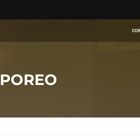
CO
RPOREO