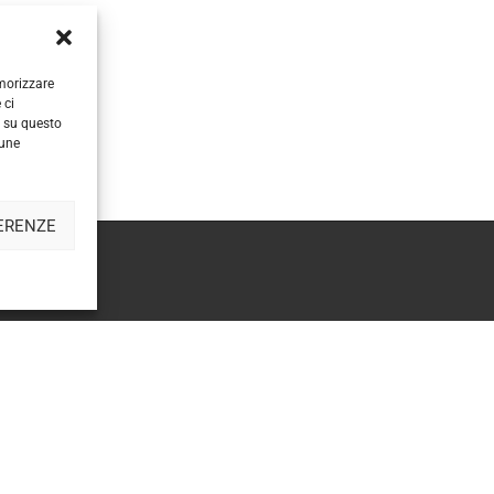
emorizzare
 ci
i su questo
cune
Sitemap
|
Privacy
COREBO – La scienza al servizio dello sport
ERENZE
Ragione sociale: Corebo S.a.s. di Danila Lucia Menegaldo
: 11867740018 | Sede Legale: Corso Re Umberto 1, 10121 Torin