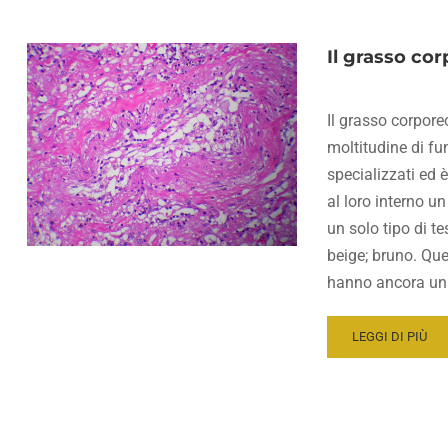
Il grasso cor
Il grasso corpore
moltitudine di fu
specializzati ed è
al loro interno un
un solo tipo di t
beige; bruno. Ques
hanno ancora una
READ
LEGGI DI PIÙ
MORE
ABOUT
IL
GRASSO
CORPOREO: