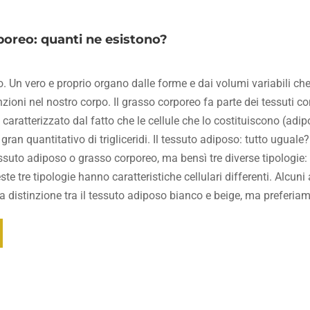
poreo: quanti ne esistono?
o. Un vero e proprio organo dalle forme e dai volumi variabili ch
nzioni nel nostro corpo. Il grasso corporeo fa parte dei tessuti co
 caratterizzato dal fatto che le cellule che lo costituiscono (adi
 gran quantitativo di trigliceridi. Il tessuto adiposo: tutto uguale
essuto adiposo o grasso corporeo, ma bensì tre diverse tipologie:
te tre tipologie hanno caratteristiche cellulari differenti. Alcuni
 distinzione tra il tessuto adiposo bianco e beige, ma preferia