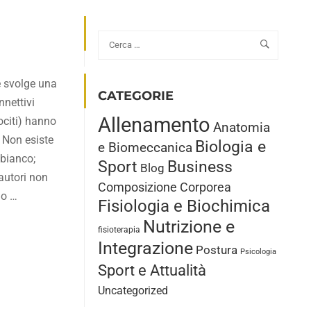
e svolge una
CATEGORIE
nnettivi
Allenamento
pociti) hanno
Anatomia
? Non esiste
Biologia e
e Biomeccanica
 bianco;
Sport
Business
Blog
 autori non
Composizione Corporea
mo …
Fisiologia e Biochimica
Nutrizione e
fisioterapia
Integrazione
Postura
Psicologia
Sport e Attualità
Uncategorized