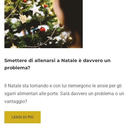
Smettere di allenarsi a Natale è davvero un
problema?
Il Natale sta tornando e con lui riemergono le ansie per gli
sgarri alimentari alle porte. Sarà davvero un problema o un
vantaggio?
READ
LEGGI DI PIÙ
MORE
ABOUT