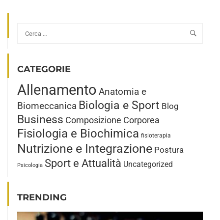
SMETTERE
DI
ALLENARSI
A
NATALE
È
DAVVERO
CATEGORIE
UN
Allenamento
PROBLEMA?
Anatomia e
Biologia e Sport
Biomeccanica
Blog
Business
Composizione Corporea
Fisiologia e Biochimica
fisioterapia
Nutrizione e Integrazione
Postura
Sport e Attualità
Uncategorized
Psicologia
TRENDING