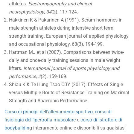
athletes.
Electromyography and clinical
neurophysiology
,
34
(2), 117-124.
Häkkinen K & Pakarinen A (1991). Serum hormones in
male strength athletes during intensive short term
strength training. European journal of applied physiology
and occupational physiology, 63(3), 194-199.
Hartman MJ et al (2007). Comparisons between twice-
daily and once-daily training sessions in male weight
lifters.
International journal of sports physiology and
performance
,
2
(2), 159-169.
Shiau K & Te Hung Tsao CBY (2017). Effects of Single
versus Multiple Bouts of Resistance Training on Maximal
Strength and Anaerobic Performance.
Corso di principi dell’allenamento sportivo
,
corso di
fisiologia dell’ipertrofia muscolare
e
corso di istruttore di
bodybuildin
g interamente online e disponibili su qualsiasi