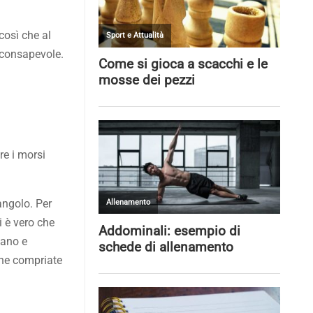
così che al
ù consapevole.
re i morsi
angolo. Per
 è vero che
mano e
 che compriate