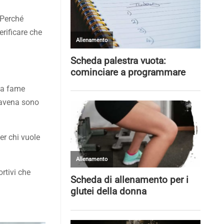
 Perché
rificare che
lla fame
d’avena sono
er chi vuole
rtivi che