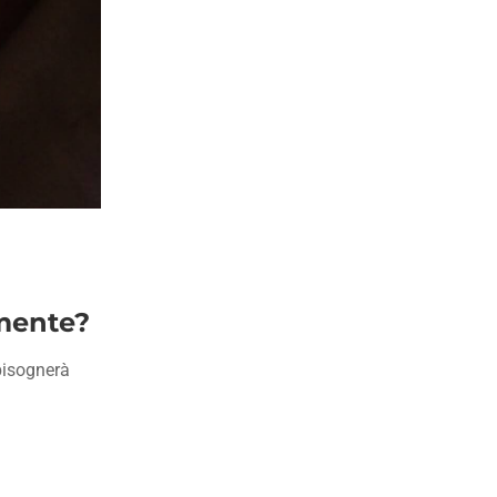
amente?
 bisognerà