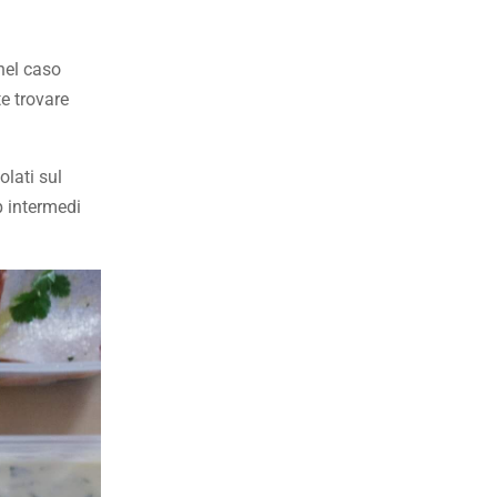
nel caso
te trovare
olati sul
p intermedi