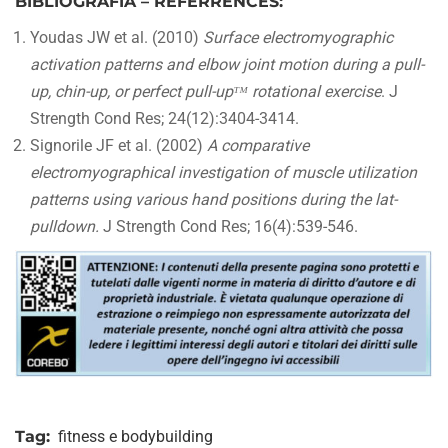
BIBLIOGRAFIA – REFERRENCES:
Youdas JW et al. (2010)
Surface electromyographic
activation patterns and elbow joint motion during a pull-
up, chin-up, or perfect pull-upᵀᴹ rotational exercise
. J
Strength Cond Res; 24(12):3404-3414.
Signorile JF et al. (2002)
A comparative
electromyographical investigation of muscle utilization
patterns using various hand positions during the lat-
pulldown.
J Strength Cond Res; 16(4):539-546.
Tag:
fitness e bodybuilding