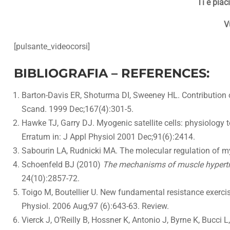
Ti è piac
V
[pulsante_videocorsi]
BIBLIOGRAFIA – REFERENCES:
Barton-Davis ER, Shoturma DI, Sweeney HL. Contribution of 
Scand. 1999 Dec;167(4):301-5.
Hawke TJ, Garry DJ. Myogenic satellite cells: physiology 
Erratum in: J Appl Physiol 2001 Dec;91(6):2414.
Sabourin LA, Rudnicki MA. The molecular regulation of m
Schoenfeld BJ (2010)
The mechanisms of muscle hypertrop
24(10):2857-72.
Toigo M, Boutellier U. New fundamental resistance exerci
Physiol. 2006 Aug;97 (6):643-63. Review.
Vierck J, O’Reilly B, Hossner K, Antonio J, Byrne K, Bucci