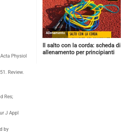
 Acta Physiol
-51. Review.
nd Res;
ur J Appl
ed by