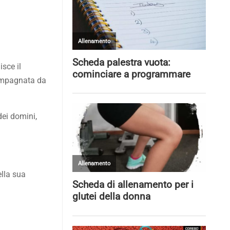
sce il
compagnata da
dei domini,
ella sua