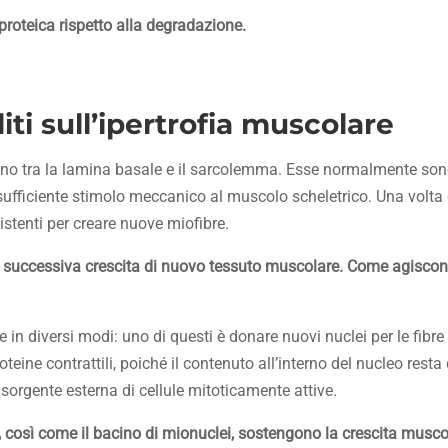
proteica rispetto alla degradazione.
liti sull’ipertrofia muscolare
iedono tra la lamina basale e il sarcolemma. Esse normalmente son
ufficiente stimolo meccanico al muscolo scheletrico. Una volta e
sistenti per creare nuove miofibre.
la successiva crescita di nuovo tessuto muscolare.
Come agisco
lare in diversi modi: uno di questi è donare nuovi nuclei per le fibr
eine contrattili, poiché il contenuto all’interno del nucleo resta
sorgente esterna di cellule mitoticamente attive.
i, così come il bacino di mionuclei, sostengono la crescita musco