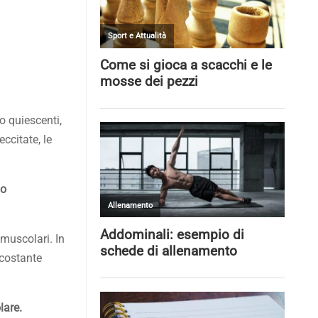
o quiescenti,
ccitate, le
no
e muscolari. In
 costante
lare.