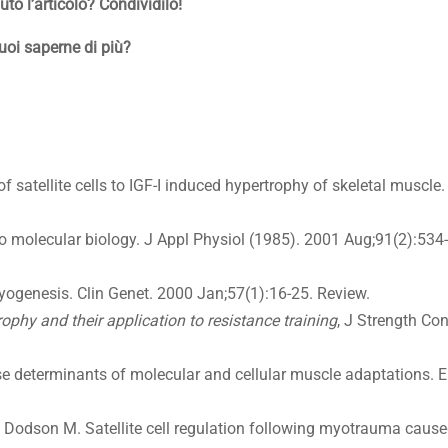
iuto l’articolo? Condividilo!
uoi saperne di più?
satellite cells to IGF-I induced hypertrophy of skeletal muscle.
to molecular biology. J Appl Physiol (1985). 2001 Aug;91(2):534
yogenesis. Clin Genet. 2000 Jan;57(1):16-25. Review.
hy and their application to resistance training
, J Strength Co
se determinants of molecular and cellular muscle adaptations. E
 L, Dodson M. Satellite cell regulation following myotrauma caus