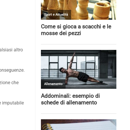
lsiasi altro
 conseguenze.
nzione che
è imputabile