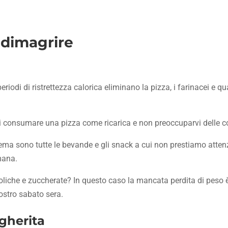
 dimagrire
iodi di ristrettezza calorica eliminano la pizza, i farinacei e qua
re di consumare una pizza come ricarica e non preoccuparvi delle
oblema sono tutte le bevande e gli snack a cui non prestiamo atte
mana.
oliche e zuccherate? In questo caso la mancata perdita di peso 
nostro sabato sera.
rgherita