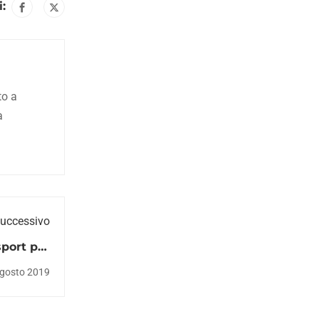
:
to a
a
Successivo
sport per
raticarlo
gosto 2019