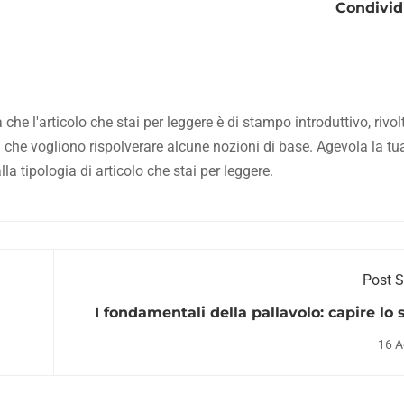
Condividi
he l'articolo che stai per leggere è di stampo introduttivo, rivol
i che vogliono rispolverare alcune nozioni di base. Agevola la tu
a tipologia di articolo che stai per leggere.
Post 
I fondamentali della pallavolo: capire lo 
p
16 A