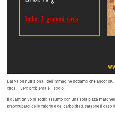
Dai valori nutrizionali dell’immagine notiamo che ancor più
circa, il vero problema è il sodio.
Il quantitativo di sodio assunto con una sola pizza margheri
preoccuparci delle calorie e dei carboidrati, sarebbe il caso 