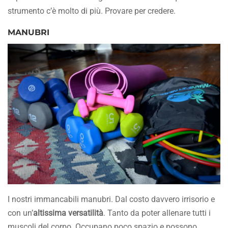
strumento c’è molto di più. Provare per credere.
MANUBRI
I nostri immancabili manubri. Dal costo davvero irrisorio e
con un’
altissima versatilità
. Tanto da poter allenare tutti i
muscoli del corpo. Occupano poco spazio e possono