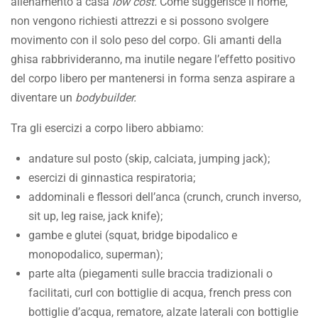
allenamento a casa
low cost.
Come suggerisce il nome,
non vengono richiesti attrezzi e si possono svolgere
movimento con il solo peso del corpo. Gli amanti della
ghisa rabbrivideranno, ma inutile negare l’effetto positivo
del corpo libero per mantenersi in forma senza aspirare a
diventare un
bodybuilder.
Tra gli esercizi a corpo libero abbiamo:
andature sul posto (skip, calciata, jumping jack);
esercizi di ginnastica respiratoria;
addominali e flessori dell’anca (crunch, crunch inverso,
sit up, leg raise, jack knife);
gambe e glutei (squat, bridge bipodalico e
monopodalico, superman);
parte alta (piegamenti sulle braccia tradizionali o
facilitati, curl con bottiglie di acqua, french press con
bottiglie d’acqua, rematore, alzate laterali con bottiglie