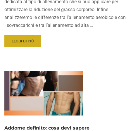
dedicata al tipo di allenamento che si può applicare per
ottimizzare la riduzione del grasso corporeo. Infine
analizzeremo le differenze tra l’allenamento aerobico e con
i sovraccarichi e tra l’allenamento ad alta …
READ
LEGGI DI PIÙ
MORE
ABOUT
OBESITÀ
E
SOVRAPPESO:
DIFFERENZE
E
APPROCCIO
ALL’ATTIVITÀ
FISICA
Addome definito: cosa devi sapere