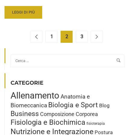
READ
LEGGI DI PIÙ
MORE
ABOUT
QUEL
GRASSO
1
2
3
CHE
VOGLIAMO
TOGLIERE:
AVVERTIMENTI!
CATEGORIE
Allenamento
Anatomia e
Biologia e Sport
Biomeccanica
Blog
Business
Composizione Corporea
Fisiologia e Biochimica
fisioterapia
Nutrizione e Integrazione
Postura