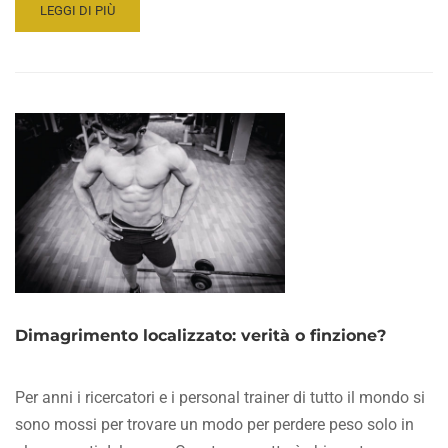
READ
LEGGI DI PIÙ
MORE
ABOUT
COMPOSIZIONE
CORPOREA:
DA
DOVE
COMINCIARE
PER
SAPERNE
DI
PIÙ?
Dimagrimento localizzato: verità o finzione?
Per anni i ricercatori e i personal trainer di tutto il mondo si
sono mossi per trovare un modo per perdere peso solo in