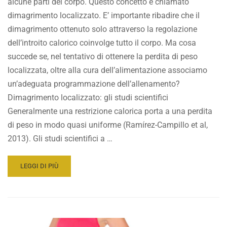
alcune parti del corpo. Questo concetto è chiamato
dimagrimento localizzato. E’ importante ribadire che il
dimagrimento ottenuto solo attraverso la regolazione
dell’introito calorico coinvolge tutto il corpo. Ma cosa
succede se, nel tentativo di ottenere la perdita di peso
localizzata, oltre alla cura dell’alimentazione associamo
un’adeguata programmazione dell’allenamento?
Dimagrimento localizzato: gli studi scientifici
Generalmente una restrizione calorica porta a una perdita
di peso in modo quasi uniforme (Ramírez-Campillo et al,
2013). Gli studi scientifici a …
READ
LEGGI DI PIÙ
MORE
ABOUT
DIMAGRIMENTO
LOCALIZZATO:
VERITÀ
O