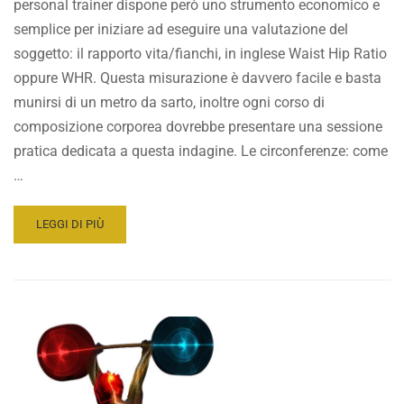
personal trainer dispone però uno strumento economico e
semplice per iniziare ad eseguire una valutazione del
soggetto: il rapporto vita/fianchi, in inglese Waist Hip Ratio
oppure WHR. Questa misurazione è davvero facile e basta
munirsi di un metro da sarto, inoltre ogni corso di
composizione corporea dovrebbe presentare una sessione
pratica dedicata a questa indagine. Le circonferenze: come
…
READ
LEGGI DI PIÙ
MORE
ABOUT
COMPOSIZIONE
CORPOREA:
IL
RAPPORTO
VITA
FIANCHI
E
VITA