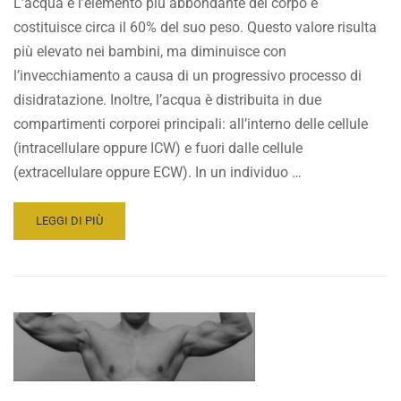
L’acqua è l’elemento più abbondante del corpo e
costituisce circa il 60% del suo peso. Questo valore risulta
più elevato nei bambini, ma diminuisce con
l’invecchiamento a causa di un progressivo processo di
disidratazione. Inoltre, l’acqua è distribuita in due
compartimenti corporei principali: all’interno delle cellule
(intracellulare oppure ICW) e fuori dalle cellule
(extracellulare oppure ECW). In un individuo …
READ
LEGGI DI PIÙ
MORE
ABOUT
ACQUA:
L’IMPORTANZA
NELLA
COMPOSIZIONE
CORPOREA