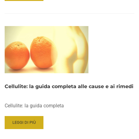
MORE
ABOUT
ADDOME
DEFINITO:
COSA
DEVI
SAPERE
Cellulite: la guida completa alle cause e ai rimedi
Cellulite: la guida completa
READ
LEGGI DI PIÙ
MORE
ABOUT