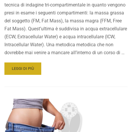
tecnica di indagine tri-compartimentale in quanto vengono
presi in esame i seguenti compartimenti: la massa grassa
del soggetto (FM, Fat Mass), la massa magra (FFM, Free
Fat Mass). Quest’ultima è suddivisa in acqua extracellulare
(ECW, Extracellular Water) e acqua intracellulare (ICW,
Intracellular Water). Una metodica metodica che non
dovrebbe mai venire a mancare all’interno di un corso di …
READ
LEGGI DI PIÙ
MORE
ABOUT
BIOIMPEDENZIOMETRIA:
COMPOSIZIONE
CORPOREA
E
SUE
APPLICAZIONI