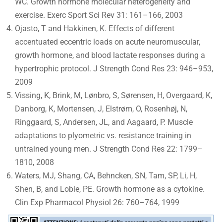
WC. Growth hormone molecular heterogeneity and
exercise. Exerc Sport Sci Rev 31: 161–166, 2003
Ojasto, T and Hakkinen, K. Effects of different
accentuated eccentric loads on acute neuromuscular,
growth hormone, and blood lactate responses during a
hypertrophic protocol. J Strength Cond Res 23: 946–953,
2009
Vissing, K, Brink, M, Lønbro, S, Sørensen, H, Overgaard, K,
Danborg, K, Mortensen, J, Elstrøm, O, Rosenhøj, N,
Ringgaard, S, Andersen, JL, and Aagaard, P. Muscle
adaptations to plyometric vs. resistance training in
untrained young men. J Strength Cond Res 22: 1799–
1810, 2008
Waters, MJ, Shang, CA, Behncken, SN, Tam, SP, Li, H,
Shen, B, and Lobie, PE. Growth hormone as a cytokine.
Clin Exp Pharmacol Physiol 26: 760–764, 1999