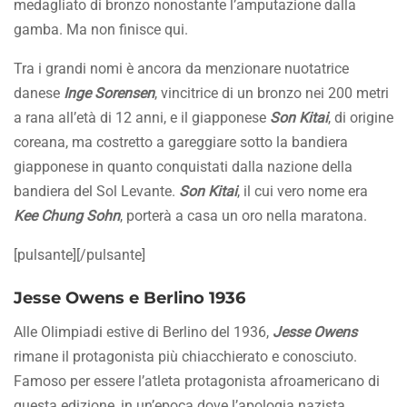
medagliato di bronzo nonostante l’amputazione dalla
gamba. Ma non finisce qui.
Tra i grandi nomi è ancora da menzionare nuotatrice
danese
Inge Sorensen
, vincitrice di un bronzo nei 200 metri
a rana all’età di 12 anni, e il giapponese
Son Kitai
, di origine
coreana, ma costretto a gareggiare sotto la bandiera
giapponese in quanto conquistati dalla nazione della
bandiera del Sol Levante.
Son Kitai
, il cui vero nome era
Kee Chung Sohn
, porterà a casa un oro nella maratona.
[pulsante][/pulsante]
Jesse Owens e Berlino 1936
Alle Olimpiadi estive di Berlino del 1936,
Jesse Owens
rimane il protagonista più chiacchierato e conosciuto.
Famoso per essere l’atleta protagonista afroamericano di
questa edizione, in un’epoca dove l’apologia nazista