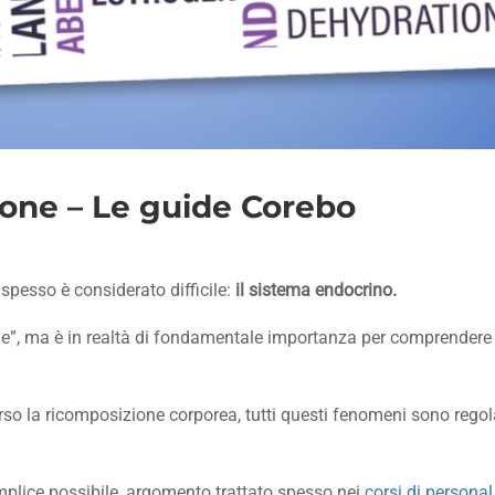
ione – Le guide Corebo
spesso è considerato difficile:
il sistema endocrino.
bile”, ma è in realtà di fondamentale importanza per comprendere
rso la ricomposizione corporea, tutti questi fenomeni sono regol
mplice possibile, argomento trattato spesso nei
corsi di personal