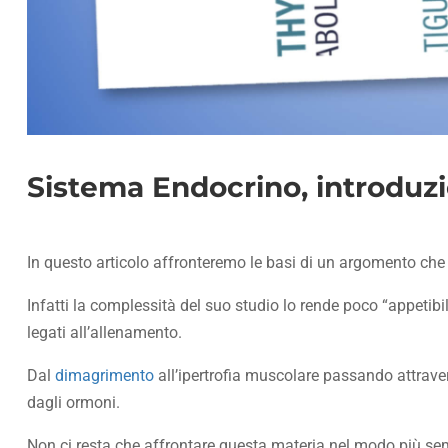
Sistema Endocrino, introduz
In questo articolo affronteremo le basi di un argomento che 
Infatti la complessità del suo studio lo rende poco “appeti
legati all’allenamento.
Dal
dimagrimento
all’ipertrofia muscolare passando attrave
dagli ormoni.
Non ci resta che affrontare questa materia nel modo più se