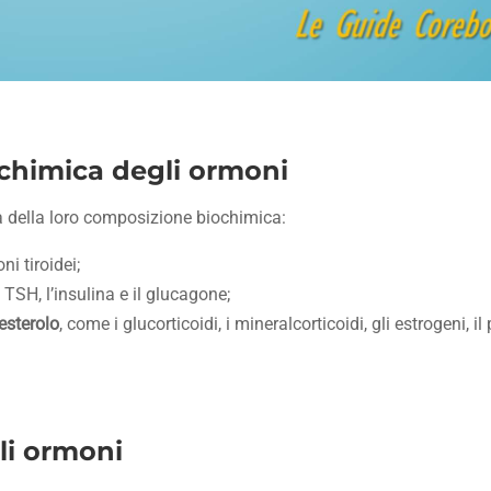
iochimica degli ormoni
da della loro composizione biochimica:
i tiroidei;
 TSH, l’insulina e il glucagone;
esterolo
, come i glucorticoidi, i mineralcorticoidi, gli estrogeni, i
gli ormoni