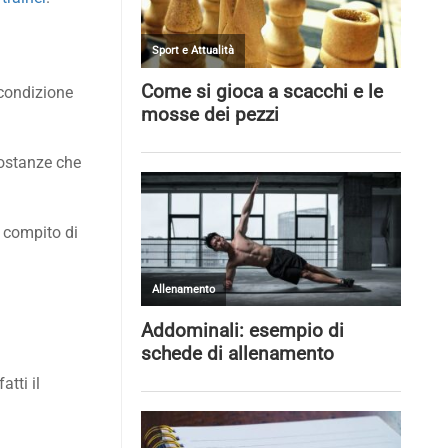
 condizione
sostanze che
 compito di
atti il