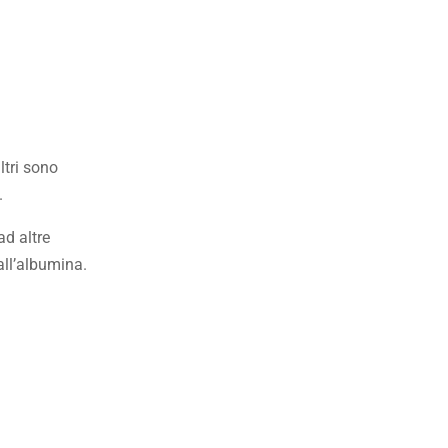
ltri sono
.
ad altre
all’albumina.