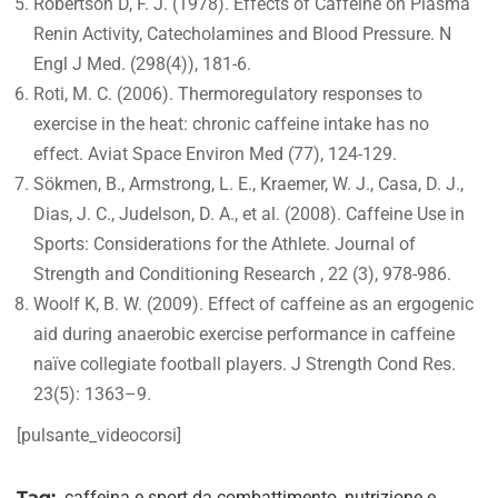
Robertson D, F. J. (1978). Effects of Caffeine on Plasma
Renin Activity, Catecholamines and Blood Pressure. N
Engl J Med. (298(4)), 181-6.
Roti, M. C. (2006). Thermoregulatory responses to
exercise in the heat: chronic caffeine intake has no
effect. Aviat Space Environ Med (77), 124-129.
Sökmen, B., Armstrong, L. E., Kraemer, W. J., Casa, D. J.,
Dias, J. C., Judelson, D. A., et al. (2008). Caffeine Use in
Sports: Considerations for the Athlete. Journal of
Strength and Conditioning Research , 22 (3), 978-986.
Woolf K, B. W. (2009). Effect of caffeine as an ergogenic
aid during anaerobic exercise performance in caffeine
naïve collegiate football players. J Strength Cond Res.
23(5): 1363–9.
[pulsante_videocorsi]
Tag:
caffeina e sport da combattimento
,
nutrizione e