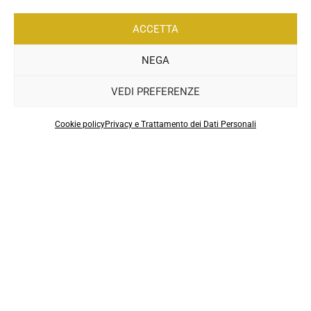
ACCETTA
NEGA
VEDI PREFERENZE
.
Cookie policy
Privacy e Trattamento dei Dati Personali
Sitemap
|
Privacy
COREBO – La scienza al servizio dello sport
Ragione sociale: Corebo S.a.s. di Danila Lucia Menegaldo
P.IVA: 11867740018 | Sede Legale: Corso Re Umberto 1,
10121 Torino (TO)